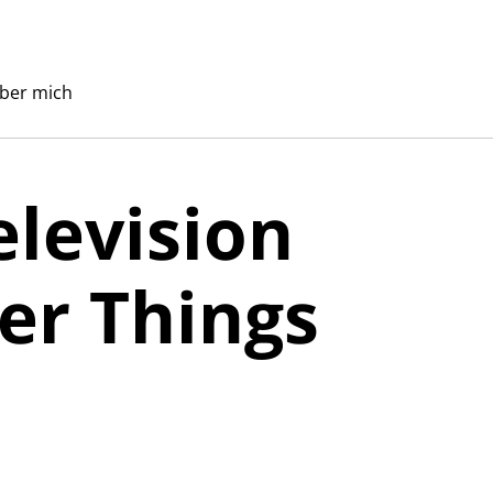
ber mich
elevision
er Things