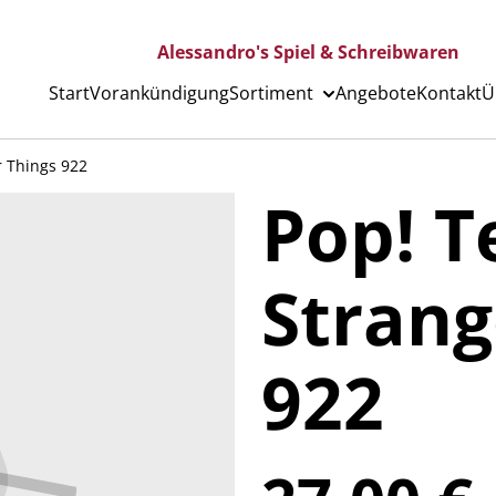
Alessandro's Spiel & Schreibwaren
Start
Vorankündigung
Sortiment
Angebote
Kontakt
Ü
r Things 922
Pop! T
Strang
922